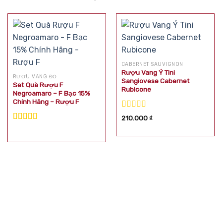
CABERNET SAUVIGNON
Rượu Vang Ý Tini
RƯỢU VANG ĐỎ
Sangiovese Cabernet
Set Quà Rượu F
Rubicone
Negroamaro – F Bạc 15%
Chính Hãng – Rượu F
Được xếp
210.000
₫
hạng
5.00
5
Được xếp
sao
hạng
5.00
5
sao