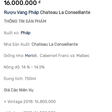
5.00
1
trên 5
16.000.000
₫
dựa trên
đánh giá
Rượu Vang Pháp
Chateau La Conseillante
THÔNG TIN SẢN PHẨM
Xuất xứ:
Pháp
Nhà Sản Xuất:
Chateau La Conseillante
Giống nho:
Merlot
, Cabernet Franc và Malbec
Nồng độ: 14 % – 14,5%
Dung tích: 750ml
Giá Các Niên Vụ
+ Vintage 2018: 16,800,000