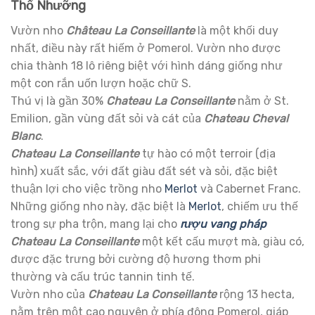
Thổ Nhưỡng
Vườn nho
Château La Conseillante
là một khối duy
nhất, điều này rất hiếm ở Pomerol. Vườn nho được
chia thành 18 lô riêng biệt với hình dáng giống như
một con rắn uốn lượn hoặc chữ S.
Thú vị là gần 30%
Chateau La Conseillante
nằm ở St.
Emilion, gần vùng đất sỏi và cát của
Chateau Cheval
Blanc
.
Chateau La Conseillante
tự hào có một terroir (địa
hình) xuất sắc, với đất giàu đất sét và sỏi, đặc biệt
thuận lợi cho việc trồng nho
Merlot
và Cabernet Franc.
Những giống nho này, đặc biệt là
Merlot
, chiếm ưu thế
trong sự pha trộn, mang lại cho
rượu vang pháp
Chateau La Conseillante
một kết cấu mượt mà, giàu có,
được đặc trưng bởi cường độ hương thơm phi
thường và cấu trúc tannin tinh tế.
Vườn nho của
Chateau La Conseillante
rộng 13 hecta,
nằm trên một cao nguyên ở phía đông Pomerol, giáp