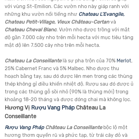
với vùng St-Emilion. Các vườn nho này giáp ranh với
những khu vườn nổi tiếng như
Chateau L’Evangile,
Chateau Petit-Village, Vieux Château-Certan
và
Chateau Cheval Blanc
. Vườn nho được trồng với mật
độ gần 7.000 cây nho trên mỗi hecta với mục tiêu tăng
mật độ lên 7.500 cây nho trên mỗi hecta.
Chateau La Conseillante
là sự pha trộn của 70%
Merlot
,
25% Cabernet Franc và 5% Malbec. Nho được thu
hoạch bằng tay, sau đó được lên men trong các thùng
thép không gỉ điều khiển nhiệt độ. Rượu sau đó được ủ
trong các thùng gỗ sồi nhỏ (90% là thùng mới) trong
khoảng 18-20 tháng và được đóng chai mà không lọc.
Hương Vị
Rượu Vang Pháp
Château La
Conseillante
Rượu Vang Pháp
Château La Conseillante
bộc lộ một
hương thơm quyến rũ và phức tạp, từ trái cây đỏ và