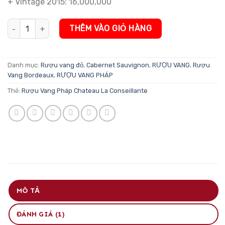
+ Vintage 2015: 16,000,000
Rượu Vang Pháp Chateau La Conseillante số lượng
THÊM VÀO GIỎ HÀNG
Danh mục:
Rượu vang đỏ
,
Cabernet Sauvignon
,
RƯỢU VANG
,
Rượu
Vang Bordeaux
,
RƯỢU VANG PHÁP
Thẻ:
Rượu Vang Pháp Chateau La Conseillante
MÔ TẢ
ĐÁNH GIÁ (1)