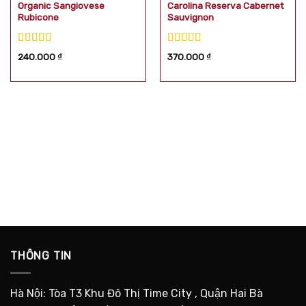
Organic Sangiovese
Carolina Reserva Cabernet
Rubicone
Sauvignon
Được xếp
Được xếp
240.000
₫
370.000
₫
hạng
5.00
5
hạng
5.00
5
sao
sao
THÔNG TIN
Hà Nội: Tòa T3 Khu Đô Thị Time City , Quận Hai Bà