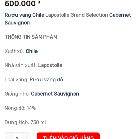
5.00
1
trên 5
500.000
₫
dựa trên
đánh giá
Rượu vang Chile
Lapostolle Grand Selection
Cabernet
Sauvignon
THÔNG TIN SẢN PHẨM
Xuất xứ:
Chile
Nhà sản xuất:
Lapostolle
Loại vang:
Rượu vang đỏ
Giống nho:
Cabernet Sauvignon
Nồng độ: 14%
Dung tích: 750 ml
Rượu vang Chile Lapostolle Grand Selection Cabernet Sauvignon
THÊM VÀO GIỎ HÀNG