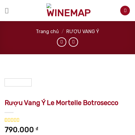
Skip
to
content
Trang chủ
/
RƯỢU VANG Ý
Rượu Vang Ý Le Mortelle Botrosecco
5.00
1
trên 5
790.000
₫
dựa trên