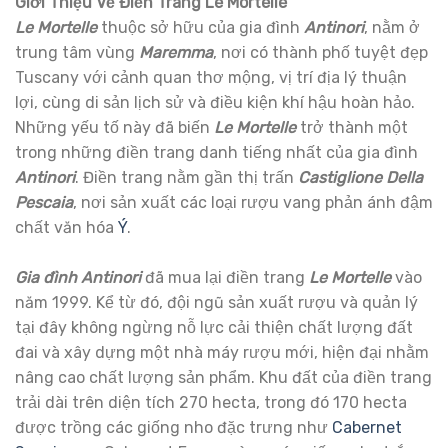
Giới Thiệu Về Điền Trang Le Mortelle
Le Mortelle
thuộc sở hữu của gia đình
Antinori
, nằm ở
trung tâm vùng
Maremma
, nơi có thành phố tuyệt đẹp
Tuscany với cảnh quan thơ mộng, vị trí địa lý thuận
lợi, cùng di sản lịch sử và điều kiện khí hậu hoàn hảo.
Những yếu tố này đã biến
Le Mortelle
trở thành một
trong những điền trang danh tiếng nhất của gia đình
Antinori
. Điền trang nằm gần thị trấn
Castiglione Della
Pescaia
, nơi sản xuất các loại rượu vang phản ánh đậm
chất văn hóa
Ý
.
Gia đình Antinori
đã mua lại điền trang
Le Mortelle
vào
năm 1999. Kể từ đó, đội ngũ sản xuất rượu và quản lý
tại đây không ngừng nỗ lực cải thiện chất lượng đất
đai và xây dựng một nhà máy rượu mới, hiện đại nhằm
nâng cao chất lượng sản phẩm. Khu đất của điền trang
trải dài trên diện tích 270 hecta, trong đó 170 hecta
được trồng các giống nho đặc trưng như
Cabernet