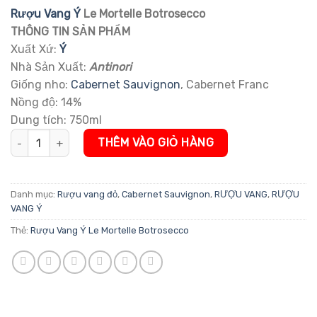
đánh giá
Rượu Vang Ý
Le Mortelle Botrosecco
THÔNG TIN SẢN PHẨM
Xuất Xứ:
Ý
Nhà Sản Xuất:
Antinori
Giống nho:
Cabernet Sauvignon
, Cabernet Franc
Nồng độ: 14%
Dung tích: 750ml
Rượu Vang Ý Le Mortelle Botrosecco số lượng
THÊM VÀO GIỎ HÀNG
Danh mục:
Rượu vang đỏ
,
Cabernet Sauvignon
,
RƯỢU VANG
,
RƯỢU
VANG Ý
Thẻ:
Rượu Vang Ý Le Mortelle Botrosecco