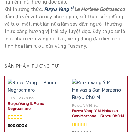
nghiệm mùi hương độc đáo.
Khi thưởng thức,
Rượu Vang Ý
Le Mortelle Botrosecco
đậm đà với vị trái cây phong phú, kết thúc sống động
và tươi mát, một lần nữa làm say đắm người thưởng
thức bằng hương vị trái cây tuyệt đẹp. Đây thực sự là
một chai rượu vang nổi bật, xứng đáng đại diện cho
tinh hoa làm rượu của vùng Tuscany.
SẢN PHẨM TƯƠNG TỰ
RƯỢU VANG ĐỎ
Rượu Vang IL Pumo
RƯỢU VANG ĐỎ
Negroamaro
Rượu Vang Ý M Malvasia
San Marzano – Rượu Chữ M
Được xếp
300.000
₫
hạng
5.00
5
Được xếp