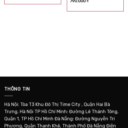
790.000
₫
sao
hạng
5.00
5
sao
THÔNG TIN
Hà Nội: Tòa T3 Khu Đô Thị Time City , Quận Hai Bà
Trưng, Hà Nội TP Hồ Chí Minh: Đường Lê Thánh Tông,
Quận 1, TP Hồ Chí Minh Đà Nẵng: Đường Nguyễn Tri
Phương, Quận Thanh Khê, Thành Phố Đà Nẵng Điện