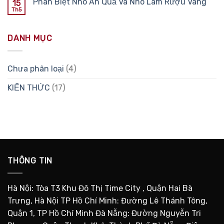
Phân Biệt Nho Ăn Quả Và Nho Làm Rượu Vang
15
Th5
DANH MỤC
Chưa phân loại
(4)
KIẾN THỨC
(17)
THÔNG TIN
Hà Nội: Tòa T3 Khu Đô Thị Time City , Quận Hai Bà
Trưng, Hà Nội TP Hồ Chí Minh: Đường Lê Thánh Tông,
Quận 1, TP Hồ Chí Minh Đà Nẵng: Đường Nguyễn Tri