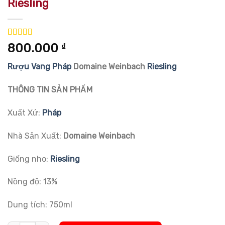
Riesling
5.00
1
trên 5
800.000
₫
dựa trên
đánh giá
Rượu Vang Pháp
Domaine Weinbach
Riesling
THÔNG TIN SẢN PHẨM
Xuất Xứ:
Pháp
Nhà Sản Xuất:
Domaine Weinbach
Giống nho:
Riesling
Nồng độ: 13%
Dung tích: 750ml