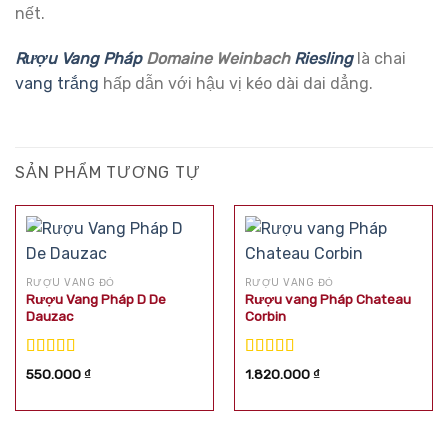
nết.
Rượu Vang Pháp
Domaine Weinbach
Riesling
là chai
vang trắng
hấp dẫn với hậu vị kéo dài dai dẳng.
SẢN PHẨM TƯƠNG TỰ
RƯỢU VANG ĐỎ
RƯỢU VANG ĐỎ
Rượu Vang Pháp D De
Rượu vang Pháp Chateau
Dauzac
Corbin
Được xếp
Được xếp
550.000
₫
1.820.000
₫
hạng
5.00
5
hạng
5.00
5
sao
sao