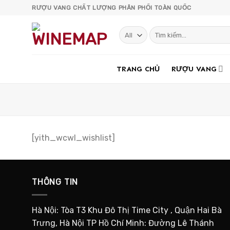
Skip
RƯỢU VANG CHẤT LƯỢNG PHÂN PHỐI TOÀN QUỐC
to
content
Tìm
kiếm:
TRANG CHỦ
RƯỢU VANG
[yith_wcwl_wishlist]
THÔNG TIN
Hà Nội: Tòa T3 Khu Đô Thị Time City , Quận Hai Bà
Trưng, Hà Nội TP Hồ Chí Minh: Đường Lê Thánh