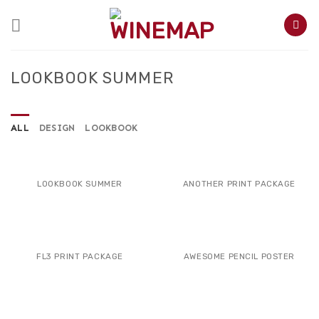
Skip
to
content
LOOKBOOK SUMMER
ALL
DESIGN
LOOKBOOK
LOOKBOOK SUMMER
ANOTHER PRINT PACKAGE
FL3 PRINT PACKAGE
AWESOME PENCIL POSTER