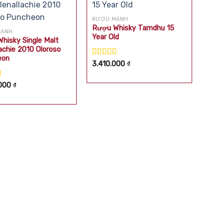
RƯỢU MẠNH
Rượu Whisky Tamdhu 15
MẠNH
Year Old
hisky Single Malt
lachie 2010 Oloroso
eon
Được xếp
3.410.000
₫
hạng
5.00
5
sao
xếp
.000
₫
.00
5