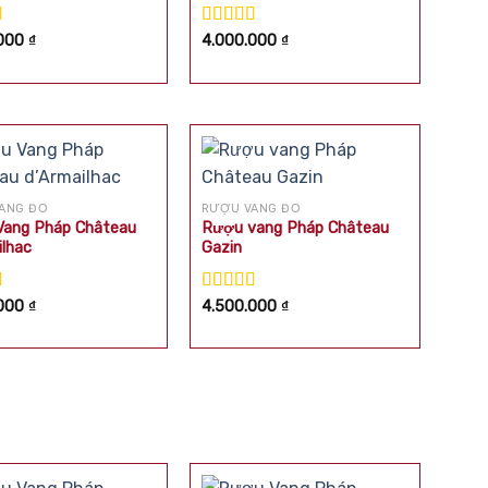
xếp
Được xếp
.000
₫
4.000.000
₫
.00
5
hạng
5.00
5
sao
ANG ĐỎ
RƯỢU VANG ĐỎ
ang Pháp Château
Rượu vang Pháp Château
ilhac
Gazin
xếp
Được xếp
.000
₫
4.500.000
₫
.00
5
hạng
5.00
5
sao