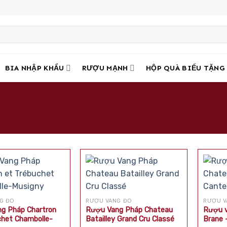
BIA NHẬP KHẨU
RƯỢU MẠNH
HỘP QUÀ BIẾU TẶNG
G ĐỎ
RƯỢU VANG ĐỎ
RƯỢU V
g Pháp Chartron
Rượu Vang Pháp Chateau
Rượu v
chet Chambolle-
Batailley Grand Cru Classé
Brane 