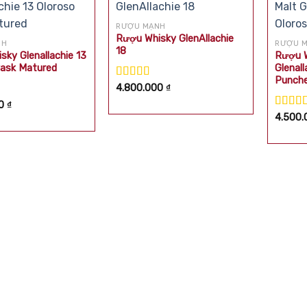
RƯỢU MẠNH
Rượu Whisky GlenAllachie
NH
RƯỢU 
18
sky Glenallachie 13
Rượu W
Cask Matured
Glenal
Punch
Được xếp
4.800.000
₫
hạng
5.00
5
p
00
₫
sao
0
5
Được 
4.500
hạng
5
sao