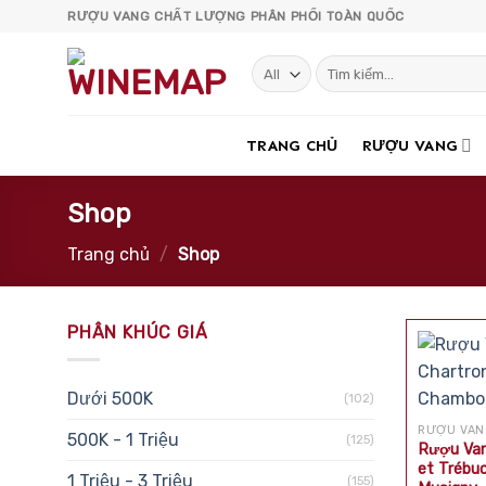
Skip
RƯỢU VANG CHẤT LƯỢNG PHÂN PHỐI TOÀN QUỐC
to
content
Tìm
kiếm:
TRANG CHỦ
RƯỢU VANG
Shop
Trang chủ
/
Shop
PHÂN KHÚC GIÁ
Dưới 500K
(102)
RƯỢU VAN
500K - 1 Triệu
(125)
Rượu Van
et Trébu
1 Triệu - 3 Triệu
(155)