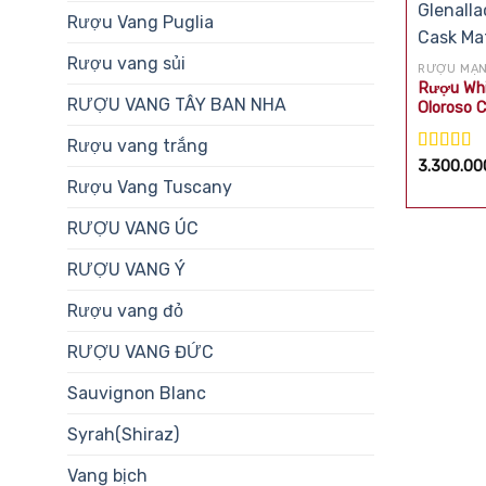
Rượu Vang Puglia
Rượu vang sủi
RƯỢU MẠ
Rượu Whi
RƯỢU VANG TÂY BAN NHA
Oloroso 
Rượu vang trắng
Được xế
3.300.0
hạng
5.0
Rượu Vang Tuscany
sao
RƯỢU VANG ÚC
RƯỢU VANG Ý
Rượu vang đỏ
RƯỢU VANG ĐỨC
Sauvignon Blanc
Syrah(Shiraz)
Vang bịch