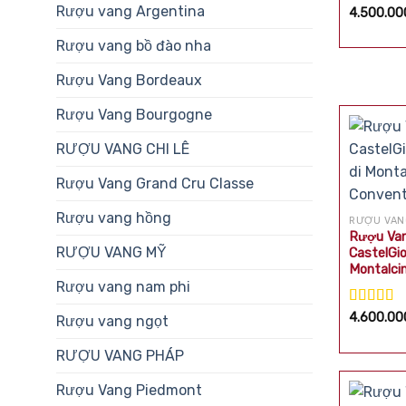
Rượu vang Argentina
Được xế
4.500.0
hạng
5.0
sao
Rượu vang bồ đào nha
Rượu Vang Bordeaux
Rượu Vang Bourgogne
RƯỢU VANG CHI LÊ
Rượu Vang Grand Cru Classe
Rượu vang hồng
RƯỢU VAN
Rượu Va
RƯỢU VANG MỸ
CastelGio
Montalci
Rượu vang nam phi
Được xế
4.600.0
Rượu vang ngọt
hạng
5.0
sao
RƯỢU VANG PHÁP
Rượu Vang Piedmont