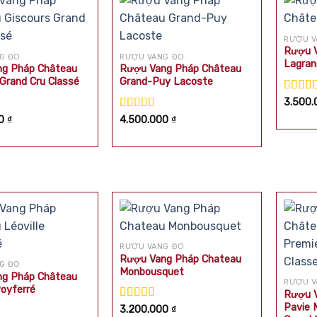
RƯỢU V
Rượu V
G ĐỎ
RƯỢU VANG ĐỎ
Lagran
g Pháp Château
Rượu Vang Pháp Château
 Grand Cru Classé
Grand-Puy Lacoste
Được 
3.500
hạng
5
p
Được xếp
00
₫
4.500.000
₫
sao
0
5
hạng
5.00
5
sao
RƯỢU VANG ĐỎ
Rượu Vang Pháp Chateau
G ĐỎ
Monbousquet
g Pháp Château
RƯỢU V
Poyferré
Rượu V
Pavie 
Được xếp
3.200.000
₫