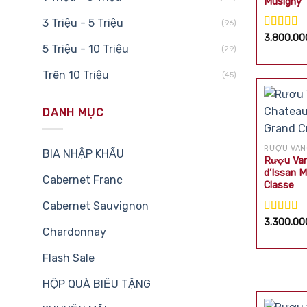
Musigny
3 Triệu - 5 Triệu
(96)
Được xế
3.800.0
5 Triệu - 10 Triệu
hạng
5.0
(29)
sao
Trên 10 Triệu
(45)
DANH MỤC
RƯỢU VAN
BIA NHẬP KHẨU
Rượu Van
d’Issan 
Cabernet Franc
Classe
Cabernet Sauvignon
Được xế
3.300.0
Chardonnay
hạng
5.0
sao
Flash Sale
HỘP QUÀ BIẾU TẶNG