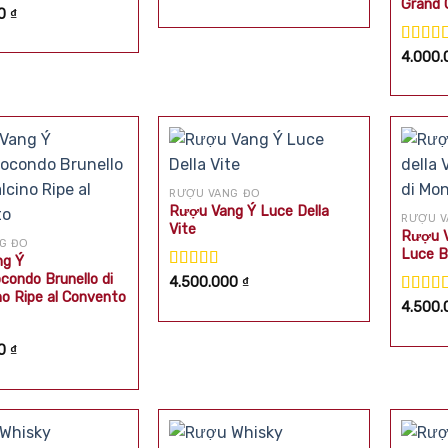
Grand 
hạng
5.00
5
p
00
₫
sao
0
5
Được 
4.000
hạng
5
sao
RƯỢU VANG ĐỎ
Rượu Vang Ý Luce Della
RƯỢU V
Vite
Rượu V
G ĐỎ
Luce B
ng Ý
condo Brunello di
Được xếp
4.500.000
₫
no Ripe al Convento
hạng
5.00
5
Được 
4.500
sao
hạng
5
sao
p
00
₫
0
5