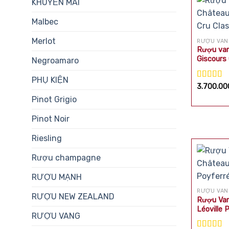
KHUYẾN MÃI
Malbec
Merlot
RƯỢU VAN
Rượu van
Giscours
Negroamaro
PHỤ KIỆN
Được xế
3.700.0
hạng
5.0
Pinot Grigio
sao
Pinot Noir
Riesling
Rượu champagne
RƯỢU MẠNH
RƯỢU VAN
RƯỢU NEW ZEALAND
Rượu Van
Léoville 
RƯỢU VANG