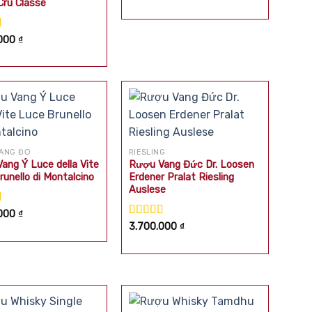
Cru Classe
hạng
5.00
5
sao
xếp
.000
₫
.00
5
ANG ĐỎ
RIESLING
ang Ý Luce della Vite
Rượu Vang Đức Dr. Loosen
runello di Montalcino
Erdener Pralat Riesling
Auslese
xếp
.000
₫
.00
5
Được xếp
3.700.000
₫
hạng
5.00
5
sao