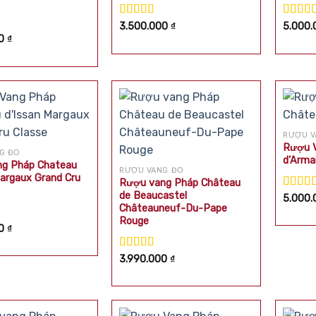
Được xếp
Được 
3.500.000
₫
5.000
hạng
5.00
5
hạng
5
p
00
₫
sao
sao
0
5
RƯỢU V
Rượu V
G ĐỎ
d’Arma
g Pháp Chateau
RƯỢU VANG ĐỎ
Margaux Grand Cru
Rượu vang Pháp Château
de Beaucastel
Được 
5.000
Châteauneuf-Du-Pape
hạng
5
sao
Rouge
p
00
₫
0
5
Được xếp
3.990.000
₫
hạng
5.00
5
sao