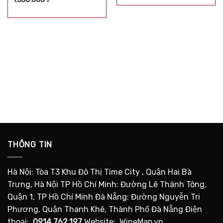
sao
hạng
5.00
5
sao
THÔNG TIN
Hà Nội: Tòa T3 Khu Đô Thị Time City , Quận Hai Bà
Trưng, Hà Nội TP Hồ Chí Minh: Đường Lê Thánh Tông,
Quận 1, TP Hồ Chí Minh Đà Nẵng: Đường Nguyễn Tri
Phương, Quận Thanh Khê, Thành Phố Đà Nẵng Điện
thoại:
0914.762.197
Website: WineMap.vn