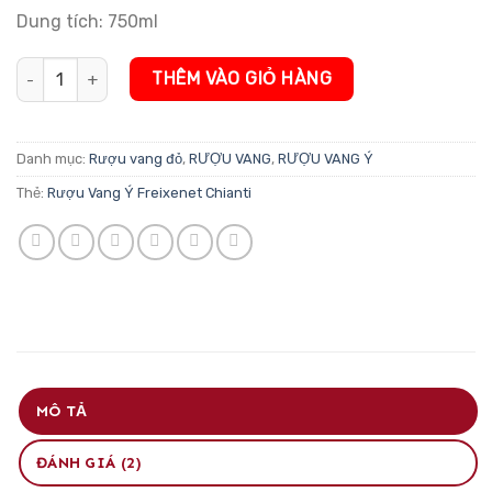
Dung tích: 750ml
Rượu Vang Ý Freixenet Chianti số lượng
THÊM VÀO GIỎ HÀNG
Danh mục:
Rượu vang đỏ
,
RƯỢU VANG
,
RƯỢU VANG Ý
Thẻ:
Rượu Vang Ý Freixenet Chianti
MÔ TẢ
ĐÁNH GIÁ (2)