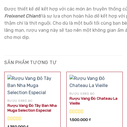
Được thiết kế để kết hợp với các món ăn truyền thống c
Freixenet Chianti
là sự lựa chọn hoàn hảo để kết hợp với 
thậm chí là thịt nguội. Cho dù là một buổi tối cùng bạn b
lãng mạn, rượu vang này sẽ tạo nên một không gian ấm 
cho mọi dịp.
SẢN PHẨM TƯƠNG TỰ
RƯỢU VANG ĐỎ
Rượu Vang Đỏ Chateau La
RƯỢU VANG ĐỎ
Vieille
Rượu Vang Đỏ Tây Ban Nha
Muga Selection Especial
Được xếp
1.500.000
₫
hạng
5.00
5
Được xếp
1.350.000
₫