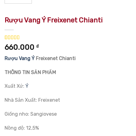
Rượu Vang Ý Freixenet Chianti
5.00
2
trên 5
660.000
₫
dựa trên
đánh giá
Rượu Vang Ý
Freixenet Chianti
THÔNG TIN SẢN PHẨM
Xuất Xứ:
Ý
Nhà Sản Xuất: Freixenet
Giống nho: Sangiovese
Nồng độ: 12,5%