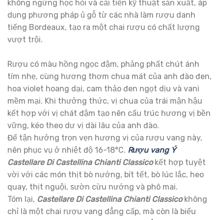
không ngừng học hỏi và cải tiến kỹ thuật sản xuất, áp
dụng phương pháp ủ gỗ từ các nhà làm rượu danh
tiếng Bordeaux, tạo ra một chai rượu có chất lượng
vượt trội.
Rượu có màu hồng ngọc đậm, phảng phất chút ánh
tím nhẹ, cùng hương thơm chua mát của anh đào đen,
hoa violet hoang dại, cam thảo đen ngọt dịu và vani
mềm mại. Khi thưởng thức, vị chua của trái mận hậu
kết hợp với vị chát đậm tạo nên cấu trúc hương vị bền
vững, kéo theo dư vị dài lâu của anh đào.
Để tận hưởng trọn vẹn hương vị của rượu vang này,
nên phục vụ ở nhiệt độ 16-18°C.
Rượu vang Ý
Castellare Di Castellina Chianti Classico
kết hợp tuyệt
vời với các món thịt bò nướng, bít tết, bò lúc lắc, heo
quay, thịt nguội, sườn cừu nướng và phô mai.
Tóm lại,
Castellare Di Castellina Chianti Classico
không
chỉ là một chai rượu vang đẳng cấp, mà còn là biểu