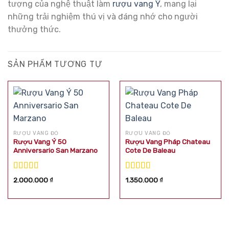
tượng của nghệ thuật làm
rượu vang Ý
, mang lại
những trải nghiệm thú vị và đáng nhớ cho người
thưởng thức.
SẢN PHẨM TƯƠNG TỰ
RƯỢU VANG ĐỎ
RƯỢU VANG ĐỎ
Rượu Vang Ý 50
Rượu Vang Pháp Chateau
Anniversario San Marzano
Cote De Baleau
Được xếp
Được xếp
2.000.000
₫
1.350.000
₫
hạng
5.00
5
hạng
5.00
5
sao
sao