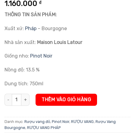
5.00
1
trên 5
1.160.000
₫
dựa trên
đánh giá
THÔNG TIN SẢN PHẨM:
Xuất xứ:
Pháp
– Bourgogne
Nhà sản xuất:
Maison Louis Latour
Giống nho:
Pinot Noir
Nồng độ: 13.5 %
Dung tích: 750ml
Rượu vang Pháp Côte De Nuits-Villages Louis Latour số lượng
THÊM VÀO GIỎ HÀNG
Danh mục:
Rượu vang đỏ
,
Pinot Noir
,
RƯỢU VANG
,
Rượu Vang
Bourgogne
,
RƯỢU VANG PHÁP