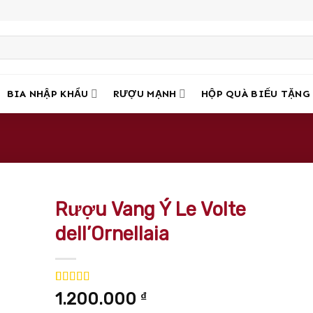
BIA NHẬP KHẨU
RƯỢU MẠNH
HỘP QUÀ BIẾU TẶNG
Rượu Vang Ý Le Volte
dell’Ornellaia
5.00
4
trên 5
1.200.000
₫
dựa trên