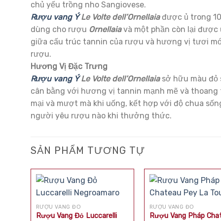
chủ yếu trồng nho Sangiovese.
Rượu vang Ý
Le Volte dell’Ornellaia
được ủ trong 10
dùng cho rượu
Ornellaia
và một phần còn lại được 
giữa cấu trúc tannin của rượu và hương vị tươi mới
rượu.
Hương Vị Đặc Trưng
Rượu vang Ý
Le Volte dell’Ornellaia
sở hữu màu đỏ s
cân bằng với hương vị tannin mạnh mẽ và thoang 
mại và mượt mà khi uống, kết hợp với độ chua sống
người yêu rượu nào khi thưởng thức.
SẢN PHẨM TƯƠNG TỰ
RƯỢU VANG ĐỎ
RƯỢU VANG ĐỎ
Rượu Vang Đỏ Luccarelli
Rượu Vang Pháp Cha