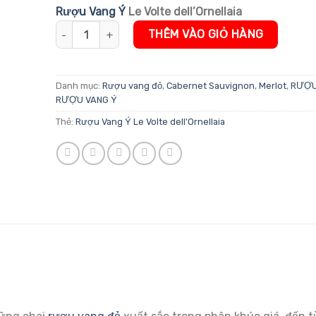
đánh giá
Rượu Vang Ý
Le Volte dell’Ornellaia
Rượu Vang Ý Le Volte dell'Ornellaia số lượng
THÊM VÀO GIỎ HÀNG
Danh mục:
Rượu vang đỏ
,
Cabernet Sauvignon
,
Merlot
,
RƯỢU
RƯỢU VANG Ý
Thẻ:
Rượu Vang Ý Le Volte dell'Ornellaia