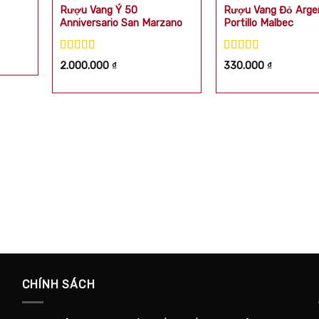
Rượu Vang Ý 50
Rượu Vang Đỏ Arge
Anniversario San Marzano
Portillo Malbec
Được xếp
Được xếp
2.000.000
₫
330.000
₫
hạng
5.00
5
hạng
5.00
5
sao
sao
CHÍNH SÁCH