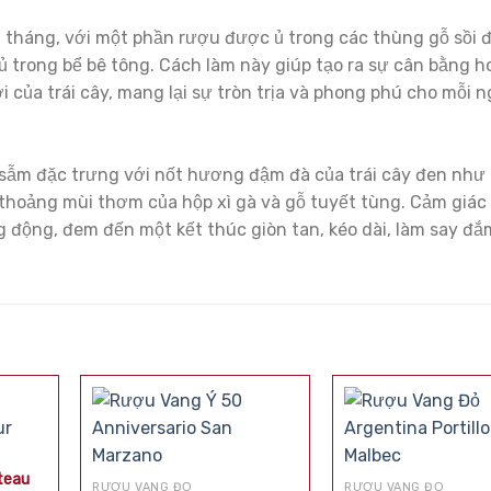
 tháng, với một phần rượu được ủ trong các thùng gỗ sồi 
ủ trong bể bê tông. Cách làm này giúp tạo ra sự cân bằng 
 của trái cây, mang lại sự tròn trịa và phong phú cho mỗi 
ẫm đặc trưng với nốt hương đậm đà của trái cây đen như 
thoảng mùi thơm của hộp xì gà và gỗ tuyết tùng. Cảm giá
 động, đem đến một kết thúc giòn tan, kéo dài, làm say đắ
teau
RƯỢU VANG ĐỎ
RƯỢU VANG ĐỎ