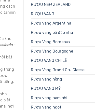
từ nhà
RƯỢU NEW ZEALAND
ong cách
úc tannin
RƯỢU VANG
Rượu vang Argentina
Rượu vang bồ đào nha
của khu
Rượu Vang Bordeaux
ssicaia
–
Rượu Vang Bourgogne
hời bắt
RƯỢU VANG CHI LÊ
ng trong
Rượu Vang Grand Cru Classe
rượu
Rượu vang hồng
i tiếng.
RƯỢU VANG MỸ
 nho
Rượu vang nam phi
c biệt
ana, nơi
Rượu vang ngọt