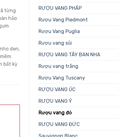
RƯỢU VANG PHÁP
đã từng
hoàn hảo
Rượu Vang Piedmont
ngụm
Rượu Vang Puglia
Rượu vang sủi
nho đen,
RƯỢU VANG TÂY BAN NHA
c mềm
m bất kỳ
Rượu vang trắng
Rượu Vang Tuscany
RƯỢU VANG ÚC
RƯỢU VANG Ý
Rượu vang đỏ
-11%
RƯỢU VANG ĐỨC
Sauvignon Blanc