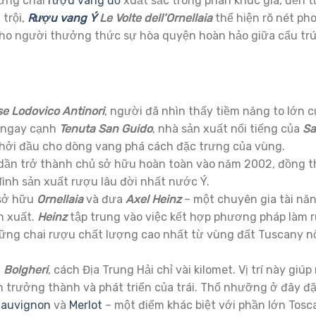
hững chai
rượu vang đỏ
xuất sắc trong phân khúc giá, đến 
 trội,
Rượu vang Ý
Le Volte dell’Ornellaia
thể hiện rõ nét ph
 cho người thưởng thức sự hòa quyện hoàn hảo giữa cấu tr
e Lodovico Antinori
, người đã nhìn thấy tiềm năng to lớn 
m ngay cạnh
Tenuta San Guido
, nhà sản xuất nổi tiếng của
Sa
 khởi đầu cho dòng vang phá cách đặc trưng của vùng.
dần trở thành chủ sở hữu hoàn toàn vào năm 2002, đồng t
ình sản xuất rượu lâu đời nhất nước Ý.
 sở hữu
Ornellaia
và đưa
Axel Heinz
– một chuyên gia tài nă
n xuất.
Heinz
tập trung vào việc kết hợp phương pháp làm 
những chai rượu chất lượng cao nhất từ vùng đất Tuscany nổ
n
Bolgheri
, cách Địa Trung Hải chỉ vài kilomet. Vị trí này giúp
n trưởng thành và phát triển của trái. Thổ nhưỡng ở đây đặ
Sauvignon
và
Merlot
– một điểm khác biệt với phần lớn Tosc