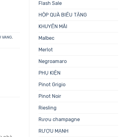
Flash Sale
HỘP QUÀ BIẾU TẶNG
KHUYẾN MÃI
 VANG
,
Malbec
Merlot
Negroamaro
PHỤ KIỆN
Pinot Grigio
Pinot Noir
Riesling
Rượu champagne
RƯỢU MẠNH