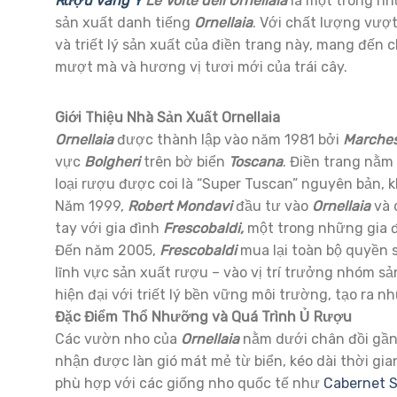
Rượu vang Ý
Le Volte dell’Ornellaia
là một trong n
sản xuất danh tiếng
Ornellaia
. Với chất lượng vượt
và triết lý sản xuất của điền trang này, mang đến
mượt mà và hương vị tươi mới của trái cây.
Giới Thiệu Nhà Sản Xuất Ornellaia
Ornellaia
được thành lập vào năm 1981 bởi
Marches
vực
Bolgheri
trên bờ biển
Toscana
. Điền trang nằ
loại rượu được coi là “Super Tuscan” nguyên bản,
Năm 1999,
Robert Mondavi
đầu tư vào
Ornellaia
và 
tay với gia đình
Frescobaldi,
một trong những gia đ
Đến năm 2005,
Frescobaldi
mua lại toàn bộ quyền
lĩnh vực sản xuất rượu – vào vị trí trưởng nhóm sả
hiện đại với triết lý bền vững môi trường, tạo ra 
Đặc Điểm Thổ Nhưỡng và Quá Trình Ủ Rượu
Các vườn nho của
Ornellaia
nằm dưới chân đồi gầ
nhận được làn gió mát mẻ từ biển, kéo dài thời gia
phù hợp với các giống nho quốc tế như
Cabernet 