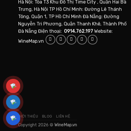
Hà Nội: Tòa T3 Khu Đô Thị Time City , Quận Hai Bà
Trưng, Hà Nội TP Hồ Chí Minh: Đường Lê Thánh
Tông, Quận 1, TP Hồ Chí Minh Đà Nẵng: Đường
Nguyễn Tri Phương, Quận Thanh Khê, Thành Phố
Đà Nẵng Điện thoại:
0914.762.197
Website:
WineMap.vn
GIỚI THIỆU
BLOG
LIÊN HỆ
Copyright 2026 ©
WineMap.vn