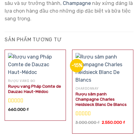
sâu và sự trưởng thành,
Champagne
này xứng đáng là
lựa chọn hàng đầu cho những dịp đặc biệt và bữa tiệc
sang trọng.
SẢN PHẨM TƯƠNG TỰ
-15%
RƯỢU VANG ĐỎ
Rượu vang Pháp Comte de
CHARDONNAY
Dauzac Haut-Médoc
Rượu sâm panh
Champagne Charles
Heidsieck Blanc De Blancs
Được xếp
660.000
₫
hạng
5.00
5
sao
Được xếp
Giá
Giá
3.000.000
₫
2.550.000
₫
hạng
5.00
5
gốc
hiện
là:
tại
sao
3.000.000 ₫.
là:
2.550.