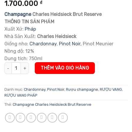
5.00
5
trên 5
1.700.000
₫
dựa trên
đánh giá
Champagne
Charles Heidsieck Brut Reserve
THÔNG TIN SẢN PHẨM
Xuất Xứ:
Pháp
Nhà Sản Xuất:
Charles Heidsieck
Giống nho:
Chardonnay
,
Pinot Noir,
Pinot Meunier
Nồng độ: 12%
Dung tích: 750ml
Champagne Charles Heidsieck Brut Reserve số lượng
THÊM VÀO GIỎ HÀNG
Danh mục:
Chardonnay
,
Pinot Noir
,
Rượu champagne
,
RƯỢU VANG
,
RƯỢU VANG PHÁP
Thẻ:
Champagne Charles Heidsieck Brut Reserve