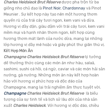
Charles Heidsieck Brut Réserve
được pha trộn từ ba
giống nho chủ đạo là
Pinot Noir
,
Chardonnay
và Pinot
Meunier . Sự kết hợp này tạo nên một hương thơm
quyến rũ của trái cây tươi ngon, kem vani và dừa.
Hương vị đầy đặn, giàu đậm với trái cây tươi, kem vani
mềm mại và hạnh nhân thơm ngon, kết hợp cùng
hương thơm mát lành của nước dừa, mang lại những
lớp hương vị đầy mê hoặc và giây phút thư giãn thú vị.
Kết Hợp
Món Ăn
Champagne Charles Heidsieck Brut Réserve
lý tưởng
để thưởng thức cùng các món ăn như hàu, salaă,
sashimi, sushi cá hồi, cá ngừ, caviar và các món hải sản
nướng, gà nướng. Những món ăn này kết hợp hoàn
hảo với hương vị phức hợp và độc đáo của
Champagne, mang lại trải nghiệm ẩm thực tuyệt vời.
Champagne
Charles Heidsieck Brut Réserve
là biểu
tượng của sự tinh tế và lịch sử lâu đời của nhà sản
xuất
Charles Heidsieck
. Với hương vị độc đáo, chiều