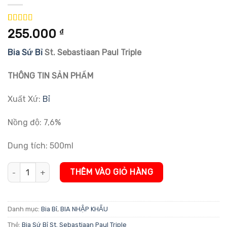
5.00
3
trên 5
255.000
₫
dựa trên
đánh giá
Bia Sứ Bỉ
St. Sebastiaan Paul Triple
THÔNG TIN SẢN PHẨM
Xuất Xứ:
Bỉ
Nồng độ: 7,6%
Dung tích: 500ml
Bia Sứ Bỉ St. Sebastiaan Paul Triple 7,6% số lượng
THÊM VÀO GIỎ HÀNG
Danh mục:
Bia Bỉ
,
BIA NHẬP KHẨU
Thẻ:
Bia Sứ Bỉ St. Sebastiaan Paul Triple