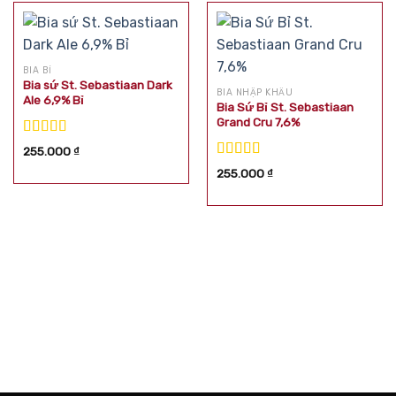
BIA BỈ
Bia sứ St. Sebastiaan Dark
BIA NHẬP KHẨU
Ale 6,9% Bỉ
Bia Sứ Bỉ St. Sebastiaan
Grand Cru 7,6%
Được xếp
255.000
₫
hạng
5.00
5
Được xếp
255.000
₫
sao
hạng
5.00
5
sao