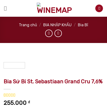
Skip
to
content
Trang chủ
/
BIA NHẬP KHẨU
/
Bia Bỉ
Bia Sứ Bỉ St. Sebastiaan Grand Cru 7,6%
5.00
2
trên 5
255.000
₫
dựa trên