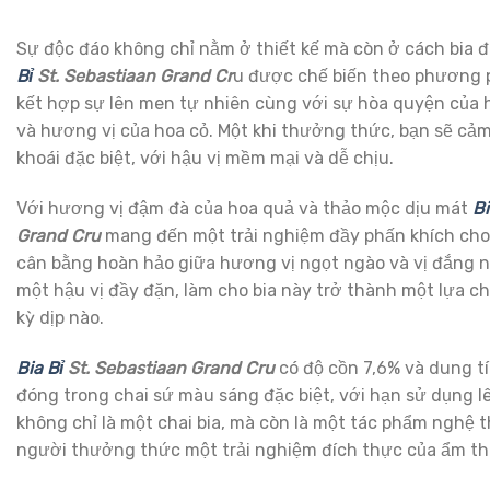
Sự độc đáo không chỉ nằm ở thiết kế mà còn ở cách bia
Bỉ
St. Sebastiaan Grand Cr
u được chế biến theo phương 
kết hợp sự lên men tự nhiên cùng với sự hòa quyện của
và hương vị của hoa cỏ. Một khi thưởng thức, bạn sẽ c
khoái đặc biệt, với hậu vị mềm mại và dễ chịu.
Với hương vị đậm đà của hoa quả và thảo mộc dịu mát
Bi
Grand Cru
mang đến một trải nghiệm đầy phấn khích cho
cân bằng hoàn hảo giữa hương vị ngọt ngào và vị đắng n
một hậu vị đầy đặn, làm cho bia này trở thành một lựa ch
kỳ dịp nào.
Bia Bỉ
St. Sebastiaan Grand Cru
có độ cồn 7,6% và dung t
đóng trong chai sứ màu sáng đặc biệt, với hạn sử dụng l
không chỉ là một chai bia, mà còn là một tác phẩm nghệ 
người thưởng thức một trải nghiệm đích thực của ẩm th