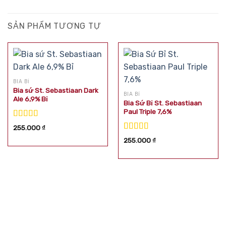
SẢN PHẨM TƯƠNG TỰ
BIA BỈ
Bia sứ St. Sebastiaan Dark
BIA BỈ
Ale 6,9% Bỉ
Bia Sứ Bỉ St. Sebastiaan
Paul Triple 7,6%
Được xếp
255.000
₫
hạng
5.00
5
Được xếp
255.000
₫
sao
hạng
5.00
5
sao