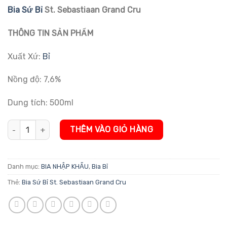
đánh giá
Bia Sứ Bỉ
St. Sebastiaan Grand Cru
THÔNG TIN SẢN PHẨM
Xuất Xứ:
Bỉ
Nồng độ: 7,6%
Dung tích: 500ml
Bia Sứ Bỉ St. Sebastiaan Grand Cru 7,6% số lượng
THÊM VÀO GIỎ HÀNG
Danh mục:
BIA NHẬP KHẨU
,
Bia Bỉ
Thẻ:
Bia Sứ Bỉ St. Sebastiaan Grand Cru