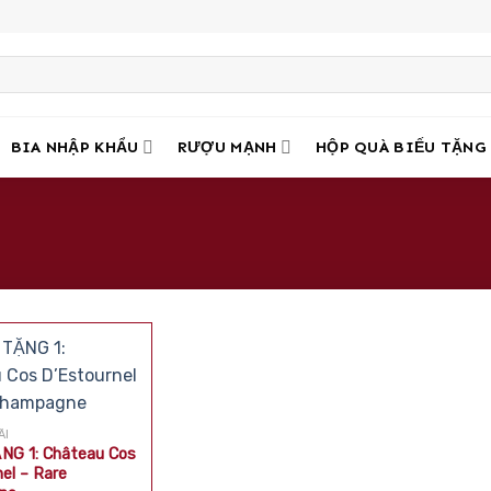
BIA NHẬP KHẨU
RƯỢU MẠNH
HỘP QUÀ BIẾU TẶNG
ÃI
NG 1: Château Cos
el – Rare